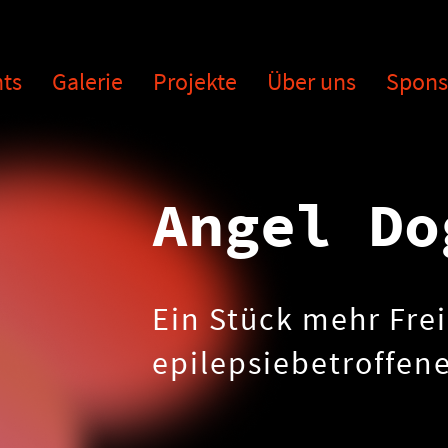
ts
Galerie
Projekte
Über uns
Spons
Angel D
Ein Stück mehr Frei
epilepsiebetroffe