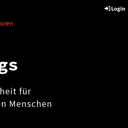
Login
oren
ogs
heit für
nen Menschen