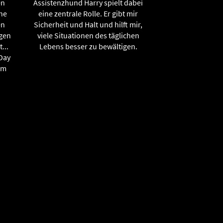
en
Assistenzhund Harry spielt dabei
he
eine zentrale Rolle. Er gibt mir
en
Sicherheit und Halt und hilft mir,
ngen
viele Situationen des täglichen
...
Lebens besser zu bewältigen.
 Day
em