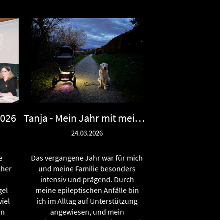
2026
Tanja - Mein Jahr mit meiner Familie, meinem Assistenzhund Harry und meinem Sohn Elyas
24.03.2026
e
Das vergangene Jahr war für mich
cher
und meine Familie besonders
intensiv und prägend. Durch
gel
meine epileptischen Anfälle bin
iel
ich im Alltag auf Unterstützung
in
angewiesen, und mein