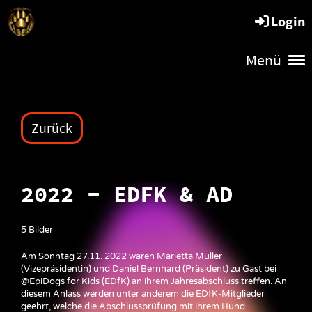
Angel Dogs
Login
Menü
Zurück
2022 - EDFK & AD
5 Bilder
Am Sonntag 27.11. 2022 waren Marietta Müller
(Vizepräsidentin) und Daniel Bernhard (Präsident) zu Gast bei
@EpiDogs for Kids (EDfK) an ihrem Jahresabschluss treffen. An
diesem Anlass werden unter anderem die EDfK-Mitglieder
geehrt, welche die Abschlussprüfung mit ihrem Hund