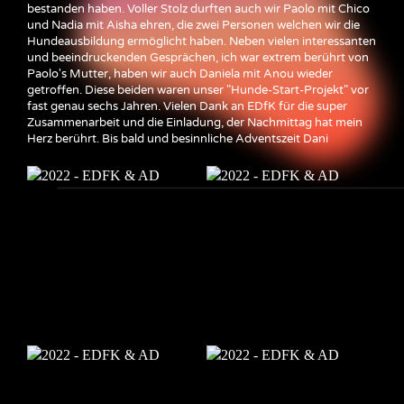
bestanden haben. Voller Stolz durften auch wir Paolo mit Chico
und Nadia mit Aisha ehren, die zwei Personen welchen wir die
Hundeausbildung ermöglicht haben. Neben vielen interessanten
und beeindruckenden Gesprächen, ich war extrem berührt von
Paolo's Mutter, haben wir auch Daniela mit Anou wieder
getroffen. Diese beiden waren unser "Hunde-Start-Projekt" vor
fast genau sechs Jahren. Vielen Dank an EDfK für die super
Zusammenarbeit und die Einladung, der Nachmittag hat mein
Herz berührt. Bis bald und besinnliche Adventszeit Dani