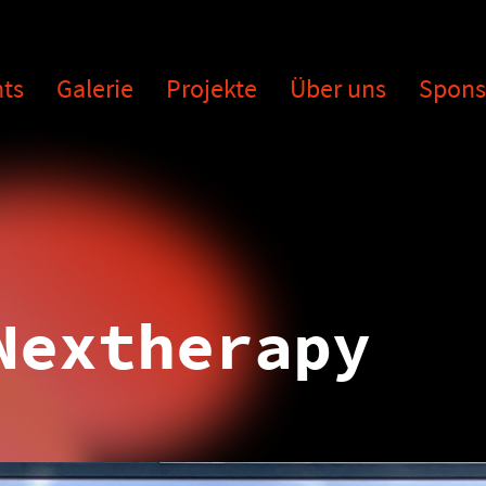
ts
Galerie
Projekte
Über uns
Spons
Nextherapy